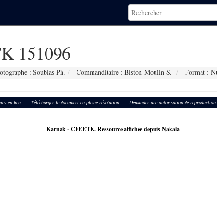
K 151096
otographe : Soubias Ph.
Commanditaire : Biston-Moulin S.
Format : N
ies en lien
Télécharger le document en pleine résolution
Demander une autorisation de reproduction