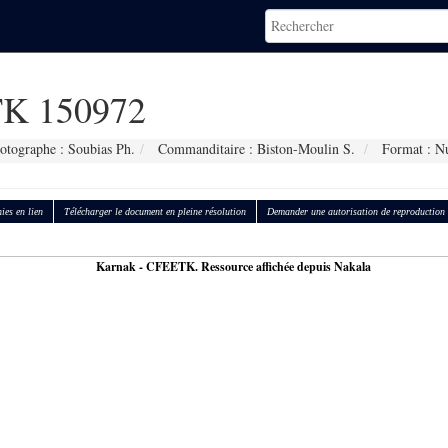
K 150972
otographe : Soubias Ph.
Commanditaire : Biston-Moulin S.
Format : N
ies en lien
Télécharger le document en pleine résolution
Demander une autorisation de reproduction