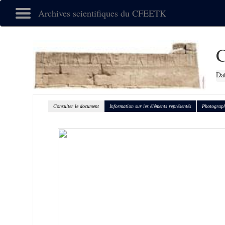
Archives scientifiques du CFEETK
Dat
Consulter le document
Information sur les éléments représentés
Photograph