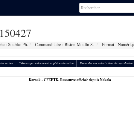
150427
he : Soubias Ph.
Commanditaire : Biston-Moulin S.
Format : Numériq
ies en lien
Télécharger le document en pleine résolution
Demander une autorisation de reproduction