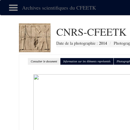
Archives scientifiques du CFEETK
CNRS-CFEETK 
Date de la photographie :
2014
Photograp
Consulter le document
Information sur les éléments représentés
Photograph