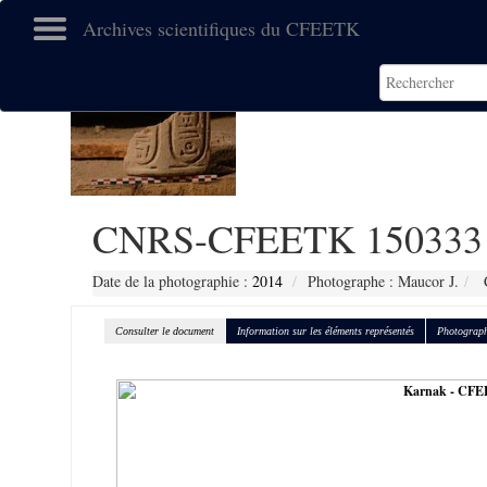
Archives scientifiques du CFEETK
CNRS-CFEETK 150333
Date de la photographie :
2014
Photographe : Maucor J.
C
Consulter le document
Information sur les éléments représentés
Photograph