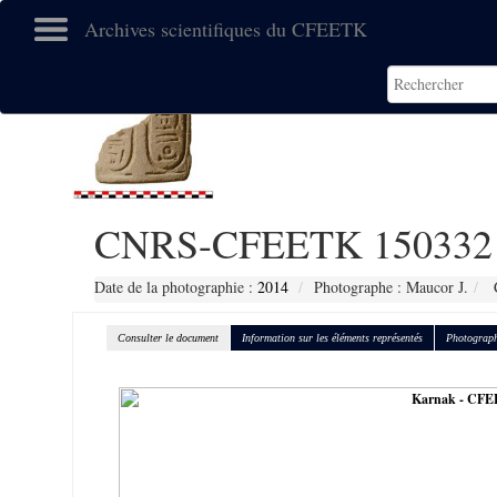
Archives scientifiques du CFEETK
CNRS-CFEETK 150332
Date de la photographie :
2014
Photographe : Maucor J.
C
Consulter le document
Information sur les éléments représentés
Photograph