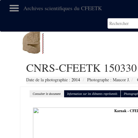
Archives scientifiques du CFEETK
CNRS-CFEETK 150330
Date de la photographie :
2014
Photographe : Maucor J.
C
Consulter le document
Information sur les éléments représentés
Photograph