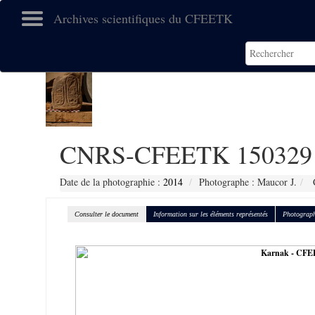
Archives scientifiques du CFEETK
CNRS-CFEETK 150329
Date de la photographie :
2014
Photographe : Maucor J.
C
Consulter le document
Information sur les éléments représentés
Photograph