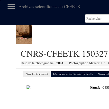
Archives scientifiques du CFEETK
CNRS-CFEETK 150327
Date de la photographie :
2014
Photographe : Maucor J.
C
Consulter le document
Information sur les éléments représentés
Photograph