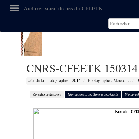
Archives scientifiques du CFEETK
CNRS-CFEETK 150314
Date de la photographie :
2014
Photographe : Maucor J.
C
Consulter le document
Information sur les éléments représentés
Photograph