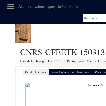
Archives scientifiques du CFEETK
CNRS-CFEETK 150313
Date de la photographie :
2014
Photographe : Maucor J.
C
Consulter le document
Information sur les éléments représentés
Photograph