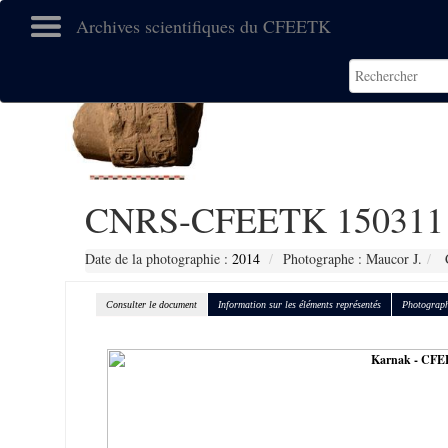
Archives scientifiques du CFEETK
CNRS-CFEETK 150311
Date de la photographie :
2014
Photographe : Maucor J.
C
Consulter le document
Information sur les éléments représentés
Photograph