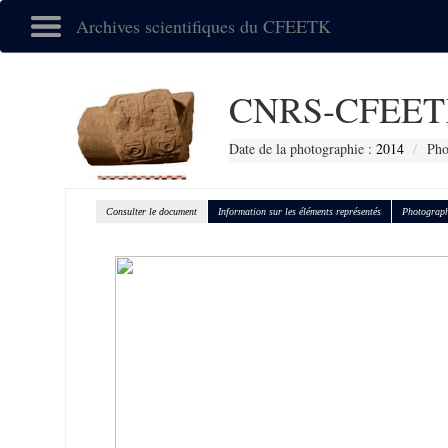
Archives scientifiques du CFEETK
CNRS-CFEET
Date de la photographie :
2014
Pho
Consulter le document
Information sur les éléments représentés
Photograph