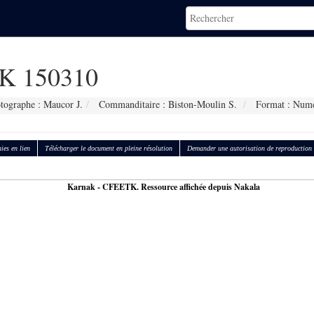
K 150310
tographe : Maucor J.
Commanditaire : Biston-Moulin S.
Format : Numé
ies en lien
Télécharger le document en pleine résolution
Demander une autorisation de reproduction