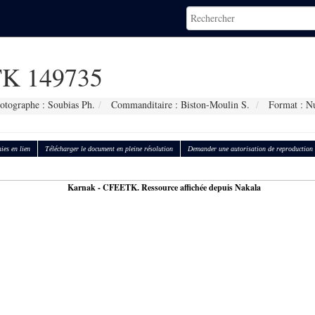
K 149735
otographe : Soubias Ph.
Commanditaire : Biston-Moulin S.
Format : N
ies en lien
Télécharger le document en pleine résolution
Demander une autorisation de reproduction