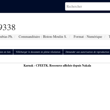
9338
ubias Ph.
Commanditaire : Biston-Moulin S.
Format : Numérique
T
ies en lien
Télécharger le document en pleine résolution
Demander une autorisation de reproduction