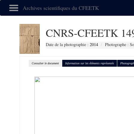
Archives scientifiques du CFEETK
CNRS-CFEETK 14
Date de la photographie :
2014
Photographe : So
Consulter le document
Information sur les éléments représentés
Photograph