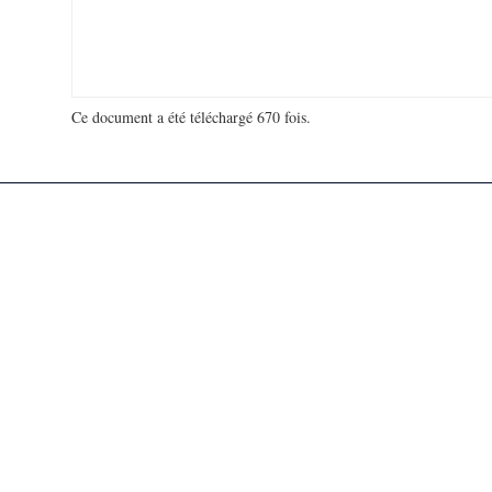
Ce document a été téléchargé 670 fois.
18 950 875 visites - 139