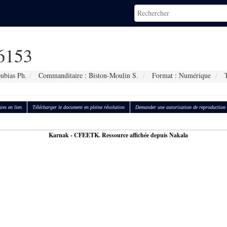
6153
ubias Ph.
Commanditaire : Biston-Moulin S.
Format : Numérique
T
ies en lien
Télécharger le document en pleine résolution
Demander une autorisation de reproduction