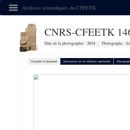
Archives scientifiques du CFEETK
CNRS-CFEETK 14
Date de la photographie :
2014
Photographe : So
Consulter le document
Information sur les éléments représentés
Photograph