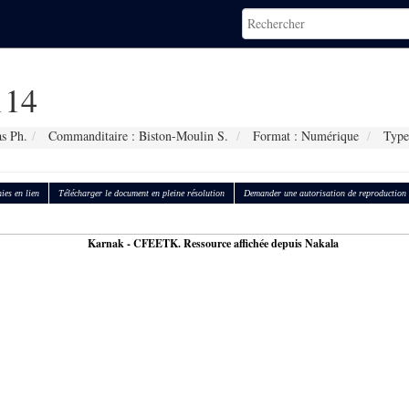
114
s Ph.
Commanditaire : Biston-Moulin S.
Format : Numérique
Type 
ies en lien
Télécharger le document en pleine résolution
Demander une autorisation de reproduction