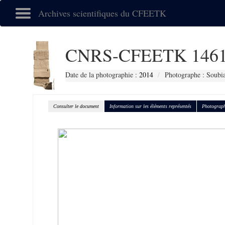
Archives scientifiques du CFEETK
CNRS-CFEETK 146
Date de la photographie :
2014
Photographe : Soubia
Consulter le document
Information sur les éléments représentés
Photograph