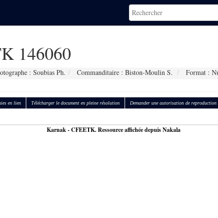
K 146060
otographe : Soubias Ph.
Commanditaire : Biston-Moulin S.
Format : N
ies en lien
Télécharger le document en pleine résolution
Demander une autorisation de reproduction