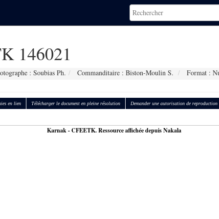
K 146021
otographe : Soubias Ph.
Commanditaire : Biston-Moulin S.
Format : N
ies en lien
Télécharger le document en pleine résolution
Demander une autorisation de reproduction