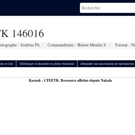
K 146016
otographe : Soubias Ph.
Commanditaire : Biston-Moulin S.
Format : N
ies en lien
Télécharger le document en pleine résolution
Demander une autorisation de reproduction