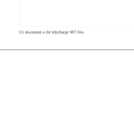
Ce document a été téléchargé 807 fois.
18 918 477 visites - 3