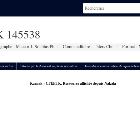
 145538
graphe : Maucor J.,Soubias Ph.
Commanditaire : Thiers Chr.
Format : 
ies en lien
Télécharger le document en pleine résolution
Demander une autorisation de reproduction