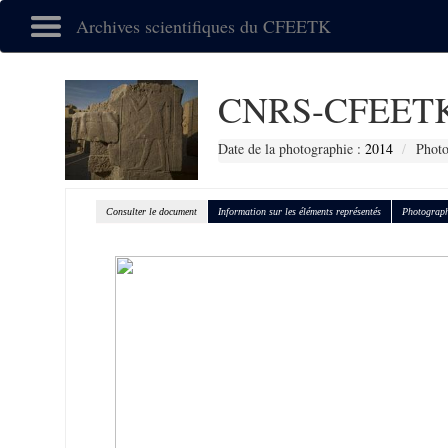
Archives scientifiques du CFEETK
CNRS-CFEETK
Date de la photographie :
2014
Photo
Consulter le document
Information sur les éléments représentés
Photograph