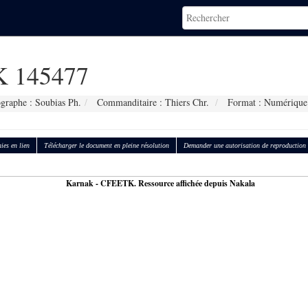
 145477
graphe : Soubias Ph.
Commanditaire : Thiers Chr.
Format : Numérique
ies en lien
Télécharger le document en pleine résolution
Demander une autorisation de reproduction