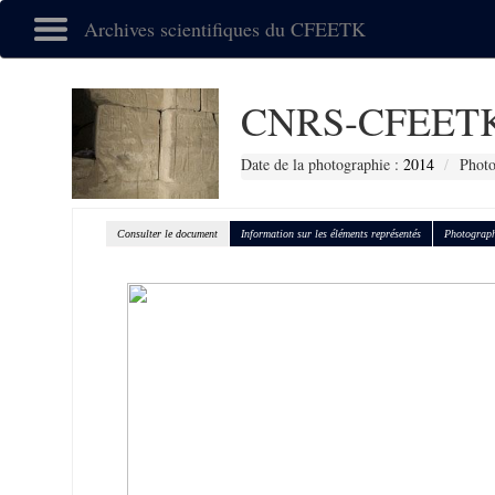
Archives scientifiques du CFEETK
CNRS-CFEETK
Date de la photographie :
2014
Photo
Consulter le document
Information sur les éléments représentés
Photograph