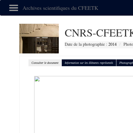
Archives scientifiques du CFEETK
CNRS-CFEETK
Date de la photographie :
2014
Photo
Consulter le document
Information sur les éléments représentés
Photograph