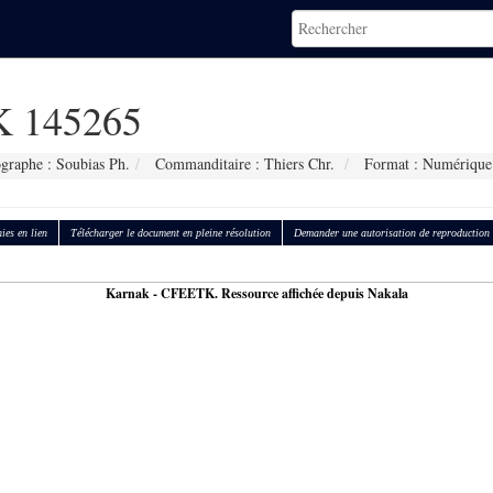
 145265
graphe : Soubias Ph.
Commanditaire : Thiers Chr.
Format : Numérique
ies en lien
Télécharger le document en pleine résolution
Demander une autorisation de reproduction