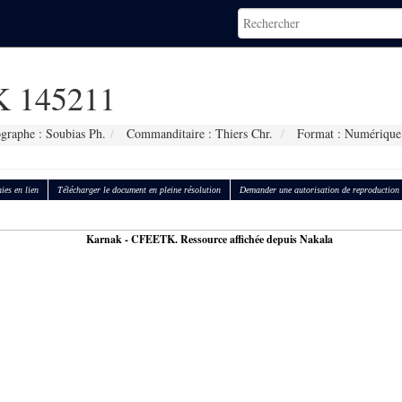
 145211
graphe : Soubias Ph.
Commanditaire : Thiers Chr.
Format : Numérique
ies en lien
Télécharger le document en pleine résolution
Demander une autorisation de reproduction