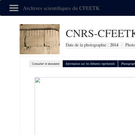
Archives scientifiques du CFEETK
CNRS-CFEETK
Date de la photographie :
2014
Photo
Consulter le document
Information sur les éléments représentés
Photograph