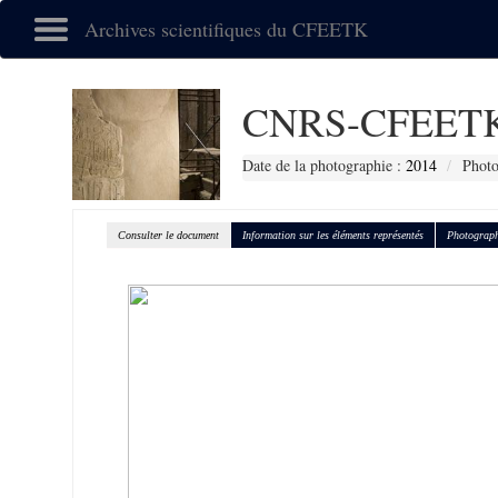
Archives scientifiques du CFEETK
CNRS-CFEETK
Date de la photographie :
2014
Photo
Consulter le document
Information sur les éléments représentés
Photograph