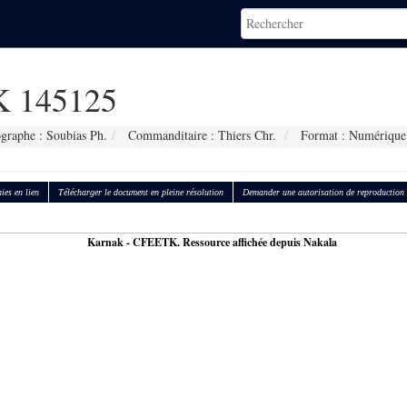
 145125
graphe : Soubias Ph.
Commanditaire : Thiers Chr.
Format : Numérique
ies en lien
Télécharger le document en pleine résolution
Demander une autorisation de reproduction