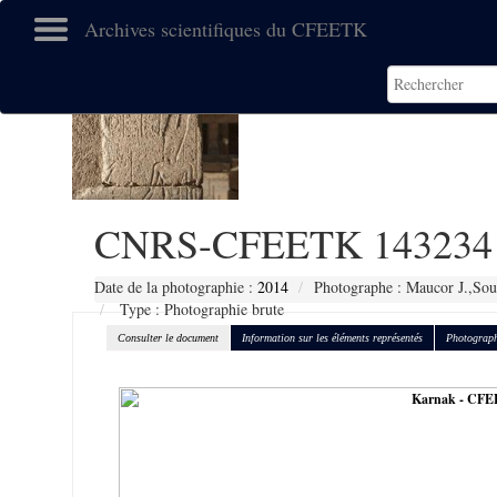
Archives scientifiques du CFEETK
CNRS-CFEETK 143234
Date de la photographie :
2014
Photographe : Maucor J.,Sou
Type : Photographie brute
Consulter le document
Information sur les éléments représentés
Photograph