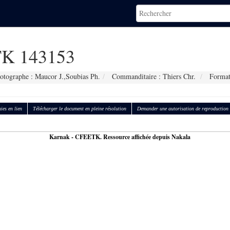
K 143153
otographe : Maucor J.,Soubias Ph.
Commanditaire : Thiers Chr.
Format
ies en lien
Télécharger le document en pleine résolution
Demander une autorisation de reproduction