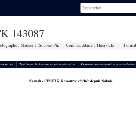
K 143087
otographe : Maucor J.,Soubias Ph.
Commanditaire : Thiers Chr.
Format
ies en lien
Télécharger le document en pleine résolution
Demander une autorisation de reproduction