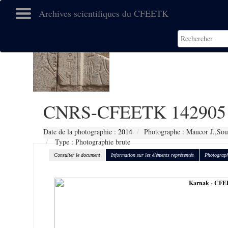
Archives scientifiques du CFEETK
CNRS-CFEETK 142905
Date de la photographie :
2014
Photographe : Maucor J.,Sou
Type : Photographie brute
Consulter le document
Information sur les éléments représentés
Photograph