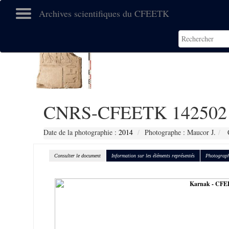
Archives scientifiques du CFEETK
CNRS-CFEETK 142502
Date de la photographie :
2014
Photographe : Maucor J.
C
Consulter le document
Information sur les éléments représentés
Photograph