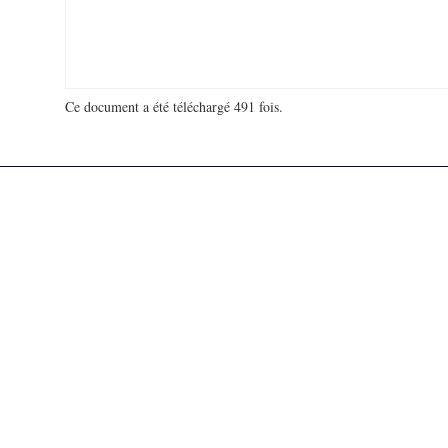
Ce document a été téléchargé 491 fois.
18 913 283 visites - 967