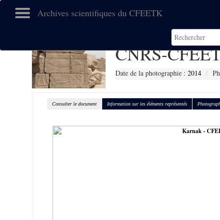
Archives scientifiques du CFEETK
CNRS-CFEET
Date de la photographie :
2014
Ph
Consulter le document
Information sur les éléments représentés
Photograph