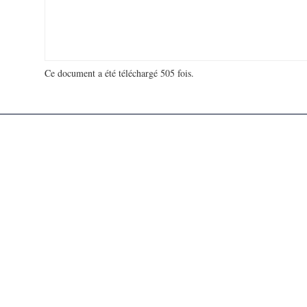
Ce document a été téléchargé 505 fois.
18 925 614 visites - 71