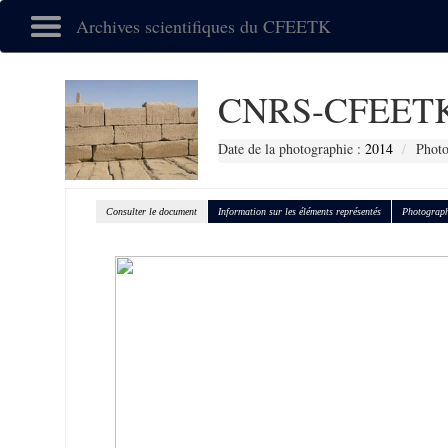
Archives scientifiques du CFEETK
CNRS-CFEETK
Date de la photographie :
2014
Photo
Consulter le document
Information sur les éléments représentés
Photograph