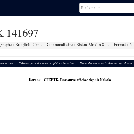
 141697
graphe : Brogliolo Chr.
Commanditaire : Biston-Moulin S.
Format : N
ies en lien
Télécharger le document en pleine résolution
Demander une autorisation de reproduction