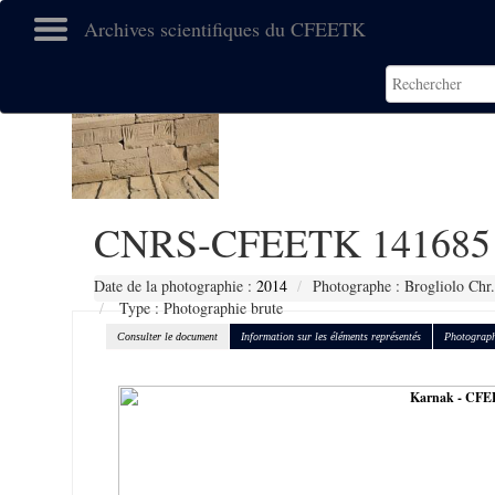
Archives scientifiques du CFEETK
CNRS-CFEETK 141685
Date de la photographie :
2014
Photographe : Brogliolo Chr.
Type : Photographie brute
Consulter le document
Information sur les éléments représentés
Photograph