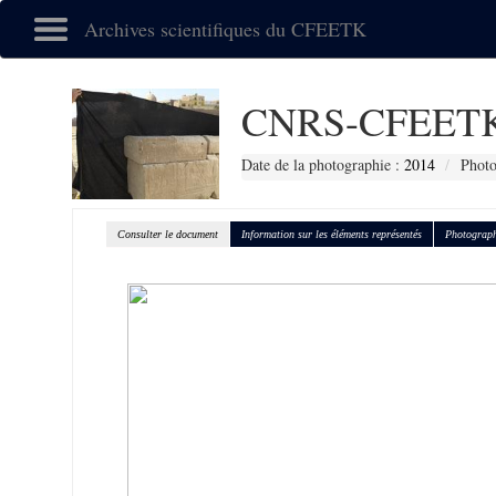
Archives scientifiques du CFEETK
CNRS-CFEETK
Date de la photographie :
2014
Photo
Consulter le document
Information sur les éléments représentés
Photograph