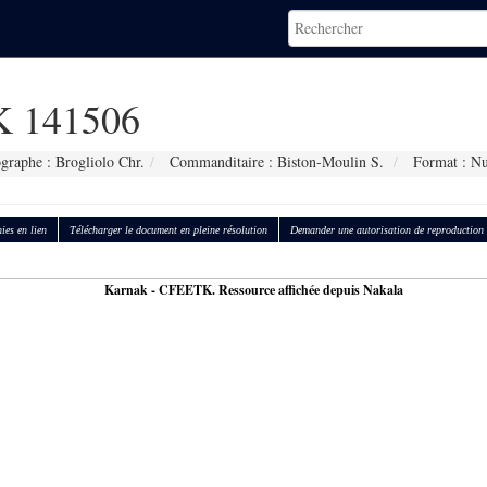
 141506
graphe : Brogliolo Chr.
Commanditaire : Biston-Moulin S.
Format : N
ies en lien
Télécharger le document en pleine résolution
Demander une autorisation de reproduction