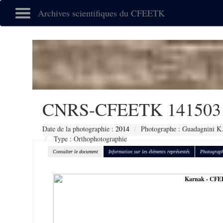
Archives scientifiques du CFEETK
CNRS-CFEETK 141503
Date de la photographie :
2014
Photographe : Guadagnini K
Type : Orthophotographie
Consulter le document
Information sur les éléments représentés
Photograph