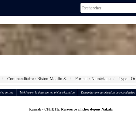
.
Commanditaire : Biston-Moulin S.
Format : Numérique
Type : Or
ies en lien
Télécharger le document en pleine résolution
Demander une autorisation de reproduction