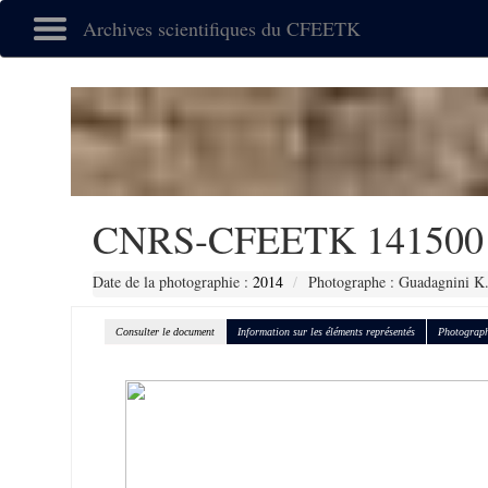
Archives scientifiques du CFEETK
CNRS-CFEETK 141500
Date de la photographie :
2014
Photographe : Guadagnini K
Consulter le document
Information sur les éléments représentés
Photograph