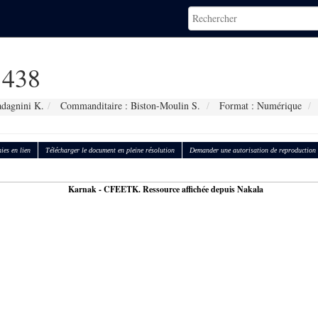
438
adagnini K.
Commanditaire : Biston-Moulin S.
Format : Numérique
ies en lien
Télécharger le document en pleine résolution
Demander une autorisation de reproduction