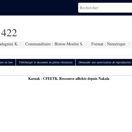
422
adagnini K.
Commanditaire : Biston-Moulin S.
Format : Numérique
ies en lien
Télécharger le document en pleine résolution
Demander une autorisation de reproduction