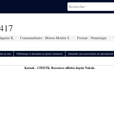
417
dagnini K.
Commanditaire : Biston-Moulin S.
Format : Numérique
T
ies en lien
Télécharger le document en pleine résolution
Demander une autorisation de reproduction