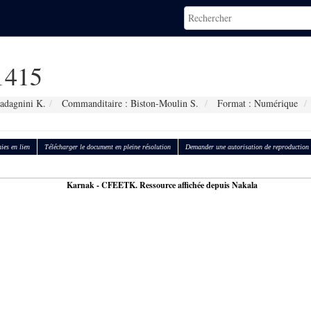
1415
adagnini K.
Commanditaire : Biston-Moulin S.
Format : Numérique
ies en lien
Télécharger le document en pleine résolution
Demander une autorisation de reproduction