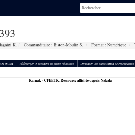
393
dagnini K.
Commanditaire : Biston-Moulin S.
Format : Numérique
T
ies en lien
Télécharger le document en pleine résolution
Demander une autorisation de reproduction