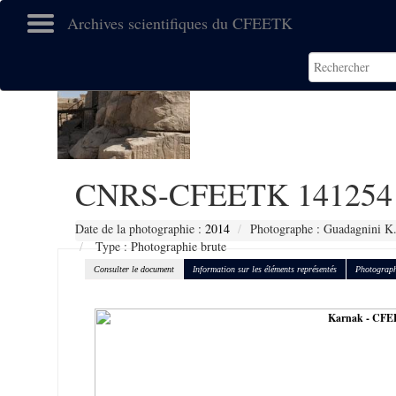
Archives scientifiques du CFEETK
CNRS-CFEETK 141254
Date de la photographie :
2014
Photographe : Guadagnini K
Type : Photographie brute
Consulter le document
Information sur les éléments représentés
Photograph