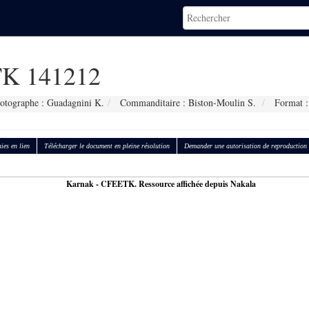
K 141212
otographe : Guadagnini K.
Commanditaire : Biston-Moulin S.
Format :
ies en lien
Télécharger le document en pleine résolution
Demander une autorisation de reproduction