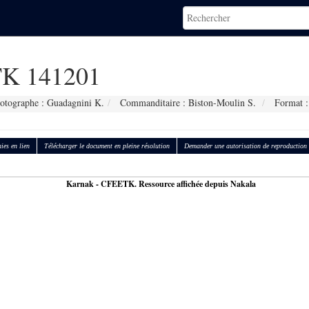
K 141201
otographe : Guadagnini K.
Commanditaire : Biston-Moulin S.
Format :
ies en lien
Télécharger le document en pleine résolution
Demander une autorisation de reproduction