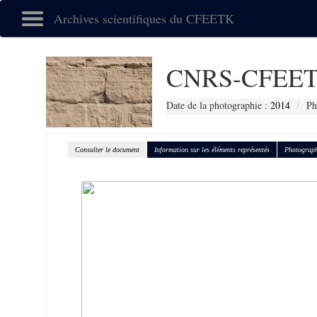
Archives scientifiques du CFEETK
CNRS-CFEET
Date de la photographie :
2014
Ph
Consulter le document
Information sur les éléments représentés
Photograph