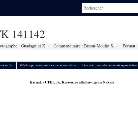
K 141142
otographe : Guadagnini K.
Commanditaire : Biston-Moulin S.
Format :
ies en lien
Télécharger le document en pleine résolution
Demander une autorisation de reproduction