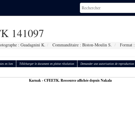
K 141097
otographe : Guadagnini K.
Commanditaire : Biston-Moulin S.
Format :
ies en lien
Télécharger le document en pleine résolution
Demander une autorisation de reproduction